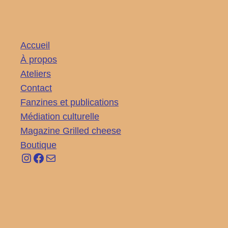
Aller
au
contenu
Accueil
À propos
Ateliers
Contact
Fanzines et publications
Médiation culturelle
Magazine Grilled cheese
Boutique
Instagram
Facebook
E-mail